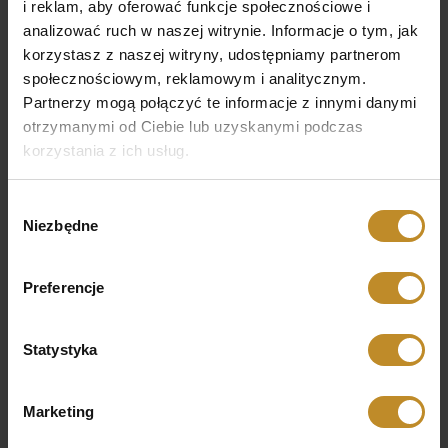
Grzybica paznokci – letni problem
i reklam, aby oferować funkcje społecznościowe i
Afereza/Apherese
Grzybica paznokci to choroba powszechna, niestety dość
analizować ruch w naszej witrynie. Informacje o tym, jak
trudna w leczeniu i nawracająca. Na jej wystąpienie narażeni
Reumatologia
korzystasz z naszej witryny, udostępniamy partnerom
Czytaj więcej
są wszyscy, bez względu na płeć…
społecznościowym, reklamowym i analitycznym.
Badania
Partnerzy mogą połączyć te informacje z innymi danymi
otrzymanymi od Ciebie lub uzyskanymi podczas
Fizjoterapia
korzystania z ich usług.
Wybór
Niezbędne
zgody
Preferencje
Statystyka
Marketing