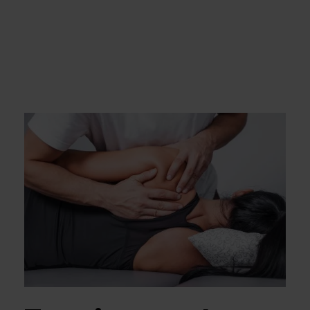
Chirurgia naczyniowa / Flebologia
Laryngologia
Neurochirurgia
Ortopedia
Urologia
Ginekologia
Ginekologia estetyczna
Choroby piersi
USG