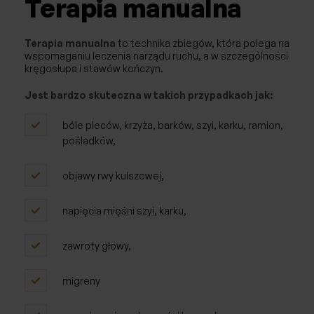
Terapia manualna
Afereza/Apherese
Reumatologia
Terapia manualna
to technika zbiegów, która polega na
wspomaganiu leczenia narządu ruchu, a w szczególności
kręgosłupa i stawów kończyn.
Badania
Jest bardzo skuteczna w takich przypadkach jak:
Fizjoterapia
bóle pleców, krzyża, barków, szyi, karku, ramion,
pośladków,
objawy rwy kulszowej,
napięcia mięśni szyi, karku,
zawroty głowy,
migreny