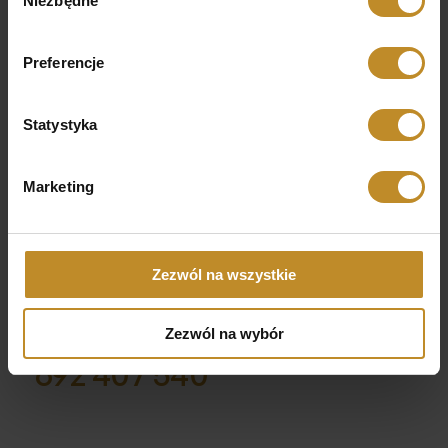
Niezbędne
zgody
Preferencje
Więcej
Statystyka
Marketing
Kontakt
Skontaktuj się z nami
Zadzwoń do nas
Zezwól na wszystkie
22 651 98 61
22 651 98 60
Zezwól na wybór
692 407 540