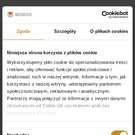
Terapia przeciążeniowych bólów
Zgoda
Szczegóły
O plikach cookies
pleców
Niniejsza strona korzysta z plików cookie
Wykorzystujemy pliki cookie do spersonalizowania treści
i reklam, aby oferować funkcje społecznościowe i
analizować ruch w naszej witrynie. Informacje o tym, jak
Więcej
korzystasz z naszej witryny, udostępniamy partnerom
społecznościowym, reklamowym i analitycznym.
Partnerzy mogą połączyć te informacje z innymi danymi
otrzymanymi od Ciebie lub uzyskanymi podczas
korzystania z ich usług.
Relaksacja napięć karku i grzbietu /
pleców
Wybór