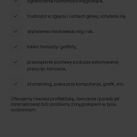
ograniczenia ruchomości kręgosłupa,
trudności w zgięciu i ruchach głowy, schylaniu się
drętwienia i niedowłady nóg i rak,
łokieć tenisisty i golfisty,
przeciążenie postawy podczas wykonywanej
pracy np: kierowca,
stomatolog, praca przy komputerze, grafik, etc.
Oferujemy również profilaktykę, ćwiczenia i porady jak
minimalizować ból i problemy z kręgosłupem w życiu
codziennym.