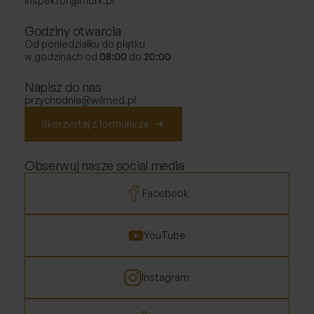
inspektor@mbrk.pl
Godziny otwarcia
Od poniedziałku do piątku
w godzinach od
08:00
do
20:00
Napisz do nas
przychodnia@wilmed.pl
Skorzystaj z formularza
Obserwuj nasze social media
Facebook
YouTube
Instagram