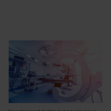
Chirurgia naczyniowa / Flebologia
Laryngologia
Neurochirurgia
Ortopedia
Urologia
Ginekologia
Ginekologia estetyczna
Choroby piersi
USG