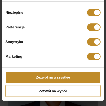
Wybór
dr n. med.
Niezbędne
zgody
Łukasz Grabarczyk
Specjalista neurochirurgii
Przejdź dalej
Preferencje
Statystyka
Marketing
Zezwól na wszystkie
Zezwól na wybór