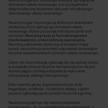
Neurochirurgia jest dziedziną medycyny zajmującą się
Afereza/Apherese
chorobami układu nerwowego, a w szczególności
diagnostyką oraz leczeniem zaburzeń ośrodkowego i
Reumatologia
obwodowego układu nerwowego.
Neurochirurgia i neurologia są zbliżonymi dziedzinami
Badania
medycyny, które zajmują się chorobami układu
nerwowego. Różne pozostają metody leczenia tych
Fizjoterapia
schorzeń.
Neurolog leczy je farmakologicznie
(zachowawczo), a neurochirurg operacyjnie.
Neurolog odpowiada zazwyczaj za wstępne etapy
kuracji, neurochirurg natomiast odpowiada za inwazyjne
leczenie zaawansowanych schorzeń układu nerwowego.
Zatem do neurochirurga zgłaszają się najczęściej osoby,
w przypadku których leczenie farmakologiczne nie jest
wystarczające i istnieją wskazania do wykonania
precyzyjnego zabiegu chirurgicznego.
Bóle i zawroty głowy, drętwienie kończyn, bóle
kręgosłupa, omdlenia – to niektóre objawy, z jakimi
pacjenci zgłaszają się do poradni neurochirurgicznej.
Neurochirurg zajmuje się również pacjentami
pourazowymi – np. po wypadkach komunikacyjnych – z