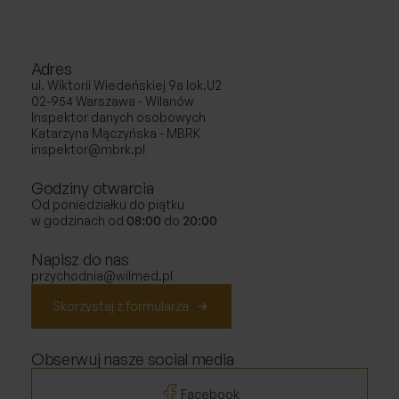
Adres
ul. Wiktorii Wiedeńskiej 9a lok.U2
02-954 Warszawa - Wilanów
Inspektor danych osobowych
Katarzyna Mączyńska - MBRK
inspektor@mbrk.pl
Godziny otwarcia
Od poniedziałku do piątku
w godzinach od
08:00
do
20:00
Napisz do nas
przychodnia@wilmed.pl
Skorzystaj z formularza
Obserwuj nasze social media
Facebook