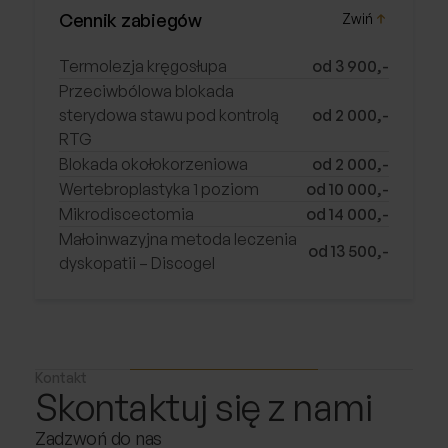
Cennik zabiegów
Termolezja kręgosłupa
od 3 900,-
Przeciwbólowa blokada
sterydowa stawu pod kontrolą
od 2 000,-
RTG
Blokada okołokorzeniowa
od 2 000,-
Wertebroplastyka 1 poziom
od 10 000,-
Mikrodiscectomia
od 14 000,-
Małoinwazyjna metoda leczenia
od 13 500,-
dyskopatii – Discogel
Kontakt
Skontaktuj się z nami
Zadzwoń do nas