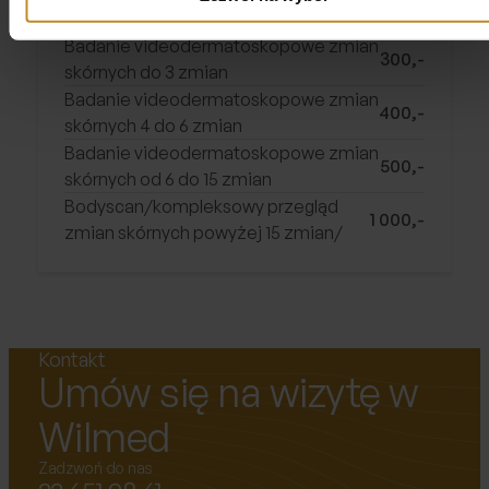
250,-
skórnych 1 zmiana
Badanie videodermatoskopowe zmian
300,-
skórnych do 3 zmian
Badanie videodermatoskopowe zmian
400,-
skórnych 4 do 6 zmian
Badanie videodermatoskopowe zmian
500,-
skórnych od 6 do 15 zmian
Bodyscan/kompleksowy przegląd
1 000,-
zmian skórnych powyżej 15 zmian/
Kontakt
Umów się na wizytę w
Wilmed
Zadzwoń do nas