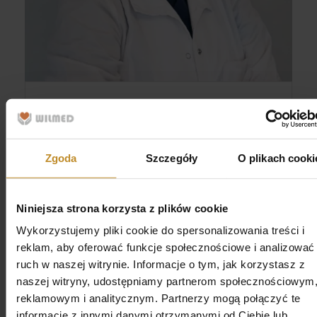
lek. med
Aleksandra Starościak
Specjalista chirurgii ogólnej, USG piersi
Przejdź dalej
Zgoda
Szczegóły
O plikach cooki
Niniejsza strona korzysta z plików cookie
Wykorzystujemy pliki cookie do spersonalizowania treści i
Co nas wyróżnia
reklam, aby oferować funkcje społecznościowe i analizować
ruch w naszej witrynie. Informacje o tym, jak korzystasz z
Zapewniamy opiekę doświadczonych
naszej witryny, udostępniamy partnerom społecznościowym
specjalistów z zakresu chirurgii i chirurgii
reklamowym i analitycznym. Partnerzy mogą połączyć te
onkologicznej
informacje z innymi danymi otrzymanymi od Ciebie lub