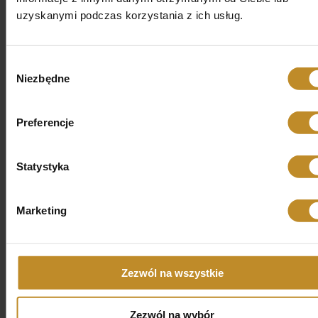
uzyskanymi podczas korzystania z ich usług.
Badania i zabiegi wykonywane są przy
zastosowaniu nowoczesnych technik i metod
Wybór
Niezbędne
Rezultaty zdrowotne połączone z doskonałym
zgody
efektem estetycznym
Preferencje
Zapewniamy pełną dyskrecję i poszanowanie
intymności pacjenta
Statystyka
Cennik
Marketing
Zezwól na wszystkie
Cennik zabiegów
Badanie videodermatoskopowe zmian
Zezwól na wybór