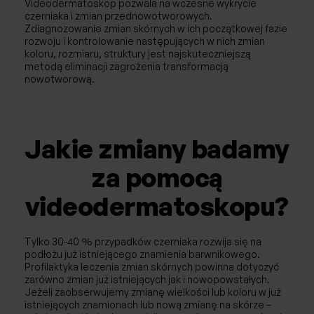
Videodermatoskop pozwala na wczesne wykrycie
Afereza/Apherese
czerniaka i zmian przednowotworowych.
Zdiagnozowanie zmian skórnych w ich początkowej fazie
Reumatologia
rozwoju i kontrolowanie następujących w nich zmian
koloru, rozmiaru, struktury jest najskuteczniejszą
metodą eliminacji zagrożenia transformacją
Badania
nowotworową.
Fizjoterapia
Jakie zmiany badamy
za pomocą
videodermatoskopu?
Tylko 30-40 % przypadków czerniaka rozwija się na
podłożu już istniejącego znamienia barwnikowego.
Profilaktyka leczenia zmian skórnych powinna dotyczyć
zarówno zmian już istniejących jak i nowopowstałych.
Jeżeli zaobserwujemy zmianę wielkości lub koloru w już
istniejących znamionach lub nową zmianę na skórze –