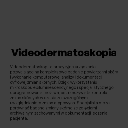
Chirurgia naczyniowa / Flebologia
Laryngologia
Neurochirurgia
Videodermatoskopia
Ortopedia
Urologia
Videodermatoskop to precyzyjne urządzenie
pozwalające na kompleksowe badanie powierzchni skóry
Ginekologia
i wykonanie komputerowej analizy i dokumentacji
cyfrowej zmian skórnych. Dzięki wykorzystaniu
mikroskopu epiluminescencyjnego i specjalistycznego
Ginekologia estetyczna
oprogramowania możliwa jest rzeczywista kontrola
zmian skórnych w czasie ze szczególnym
uwzględnieniem zmian atypowych. Specjalista może
Choroby piersi
porównać badane zmiany skórne ze zdjęciami
archiwalnym zachowanymi w dokumentacji leczenia
USG
pacjenta.