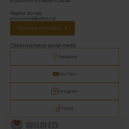
w godzinach od
08:00
do
20:00
Napisz do nas
przychodnia@wilmed.pl
Skorzystaj z formularza
Obserwuj nasze social media
Facebook
YouTube
Instagram
Tiktok