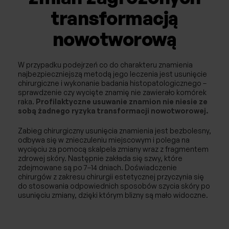
transformacją
nowotworową
W przypadku podejrzeń co do charakteru znamienia
najbezpieczniejszą metodą jego leczenia jest usunięcie
chirurgiczne i wykonanie badania histopatologicznego –
sprawdzenie czy wycięte znamię nie zawierało komórek
raka.
Profilaktyczne usuwanie znamion nie niesie ze
sobą żadnego ryzyka transformacji nowotworowej.
Zabieg chirurgiczny usunięcia znamienia jest bezbolesny,
odbywa się w znieczuleniu miejscowym i polega na
wycięciu za pomocą skalpela zmiany wraz z fragmentem
zdrowej skóry. Następnie zakłada się szwy, które
zdejmowane są po 7–14 dniach. Doświadczenie
chirurgów z zakresu chirurgii estetycznej przyczynia się
do stosowania odpowiednich sposobów szycia skóry po
usunięciu zmiany, dzięki którym blizny są mało widoczne.