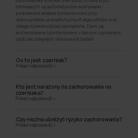
podstawowymi Nowe znamiona i zmiany w już
istniejących są automatycznie wykrywane i
poddawane analizie komputerowej przy
wykorzystaniu specjalistycznych algorytmów oraz
zdiagnozowaniu przez specjalistę. Dane są
archiwizowane i porównywane z danymi uzyskanymi
podczas kolejnych okresowych badań.
Co to jest czerniak?
Czerniak jest najbardziej niebezpieczną odmianą
raka skóry, chorobą polegającą na
Kto jest narażony na zachorowanie na
czerniaka?
niekontrolowanym rozroście komórek
pigmentowych. Czerniak charakteryzuje się dużą
szybkością przerzutów poprzez drogi chłonne i
naczynia krwionośne. Jest najbardziej dynamicznie
Na czerniaka może zachorować każdy jednak
rozprzestrzeniającą się odmianą raka skóry na
szczególnie narażone są osoby: o jasnej karnacji
Czy można obniżyć ryzyko zachorowania?
świecie.
skóry, z oczami koloru niebieskiego lub zielonego, z
włosami blond lub rudymi, łatwo opalające się,
spędzające dużą ilość czasu w miejscach