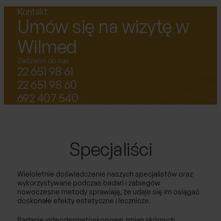
Kontakt
Umów się na wizytę w
Wilmed
Zadzwoń do nas
22 651 98 61
22 651 98 60
692 407 540
Specjaliści
Wieloletnie doświadczenie naszych specjalistów oraz
wykorzystywane podczas badań i zabiegów
nowoczesne metody sprawiają, że udaje się im osiągać
doskonałe efekty estetyczne i lecznicze.
Badanie videodermatoskopowe zmian skórnych