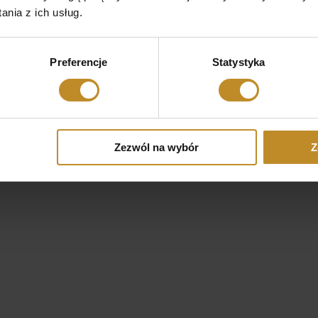
nia z ich usług.
Preferencje
Statystyka
wski
rgii ogólnej, chirurgii
roktolog
Zezwól na wybór
Z