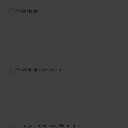
Proktologia
dr n. med.
Proktologia estetyczna
Wojciech 
Specjalista chiru
Przejdź dalej
Chirurgia naczyniowa / Flebologia