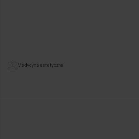
ogólnej, estetycznej i onkolo
w operacjach przepuklin brzuszn
powłok brzusznych, ginekomas
powiększania i rekonstrukcji pi
Chirurgia ogólna i onkologiczna
Medycyna estetyczna
lek. med.
Jacek Albiń
Specjalista chiu
Przejdź dalej