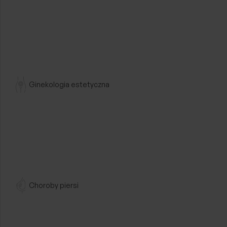
Specjalista chir
Przejdź dalej
Ginekologia estetyczna
lek. med
Aleksandra
Specjalista chir
Choroby piersi
Przejdź dalej