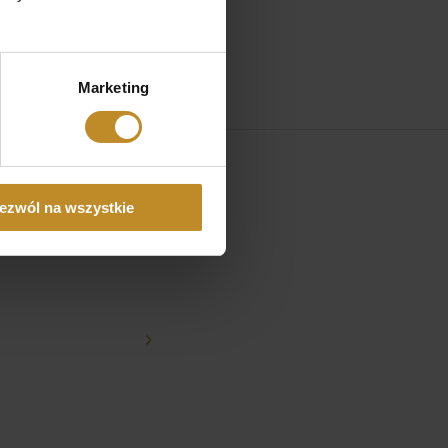
Zabiegi
wertebroplastyki
Zabiegowe leczenie
dyskopatii
Marketing
lek. med.
Grzegorz Wawrzynowski
Specjalista chirurgii ogólnej, USG Doppler, USG
tkanek miękkich, USG piersi
Artroskopowe
Art
Przejdź dalej
leczenie
sta
ezwól na wszystkie
urazów
ba
stawów
Lec
kolanowych
zes
Artroskopowa
kan
rekonstrukcja
nad
więzadeł
Lec
stawu
prz
kolanowego
Dup
Artroskopia
pal
stawu
trz
skokowego
Ope
Rekonstrukcja
hal
więzadeł