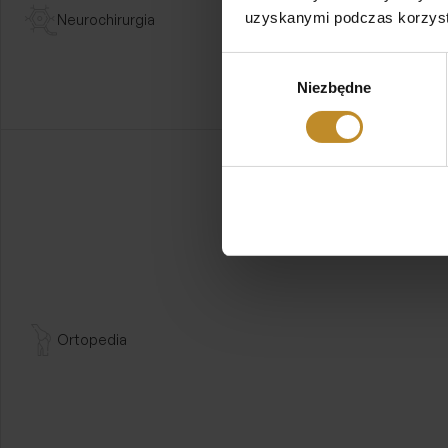
uzyskanymi podczas korzysta
Neurochirurgia
Wybór
Niezbędne
zgody
lek. med
Piotr Suro
Specjalista chiru
onkologicznej, p
Przejdź dalej
Ortopedia