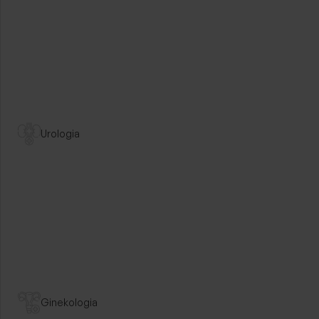
dr n. med.
Dariusz Mic
Specjalista chiru
Przejdź dalej
Urologia
Chirurgia plastyczna
lek. med.
Ginekologia
Piotr Cisz