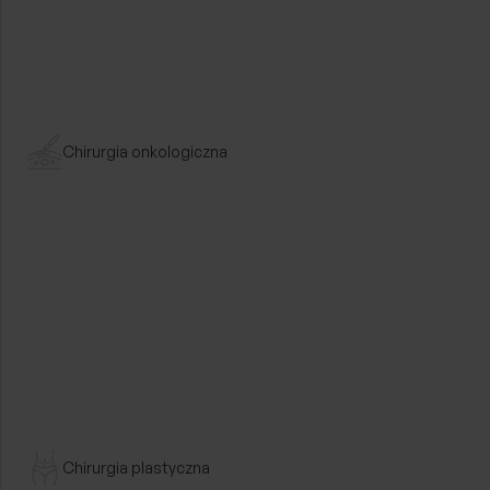
Chirurgia onkologiczna
Dyrektor Szp
Centrum Me
Wilmed
Od lutego 2021 Dyrektor szpi
Medycznego WILMED z wielolet
zarządzaniu placówkami ochro
Specjalista chirurgii ogólnej. 
Chirurgia plastyczna
doświadczenie m.in. w operacja