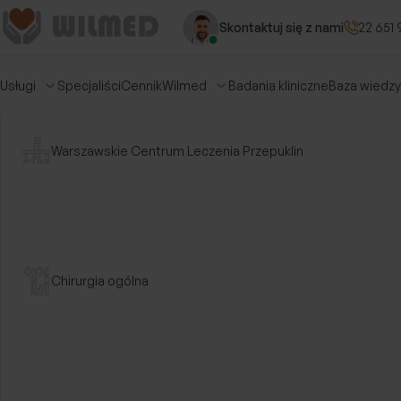
Skontaktuj się z nami
22 651 
Usługi
Specjaliści
Cennik
Wilmed
Badania kliniczne
Baza wiedzy
Warszawskie Centrum Leczenia Przepuklin
Chirurgia ogólna
Strona główna
/
Specjaliści
Poznaj zespół spe
Wilmed