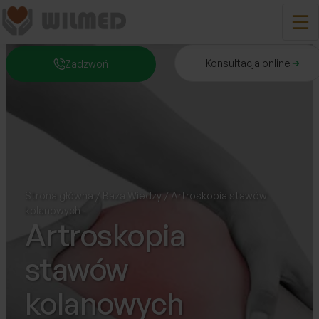
Zadzwoń
Konsultacja online
Zadzwoń
Konsultacja online
Warszawskie Centrum Leczenia Przepuklin
Skontaktuj się z nami
22 651 98 61
Chirurgia ogólna
przychodnia@wilmed.pl
Możliwość płatności ratalnych
English version
Chirurgia onkologiczna
A
A
A
A
Strona główna
/
Baza Wiedzy
/
Artroskopia stawów
kolanowych
Chirurgia plastyczna
Artroskopia
Medycyna estetyczna
stawów
Proktologia
kolanowych
Proktologia estetyczna