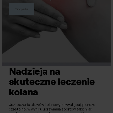
Chirurgia naczyniowa / Flebologia
Ortopedia
Laryngologia
Neurochirurgia
Ortopedia
Urologia
Nadzieja na
Ginekologia
skuteczne leczenie
Ginekologia estetyczna
kolana
Choroby piersi
USG
Uszkodzenia stawów kolanowych występują bardzo
często np. w wyniku uprawiania sportów takich jak