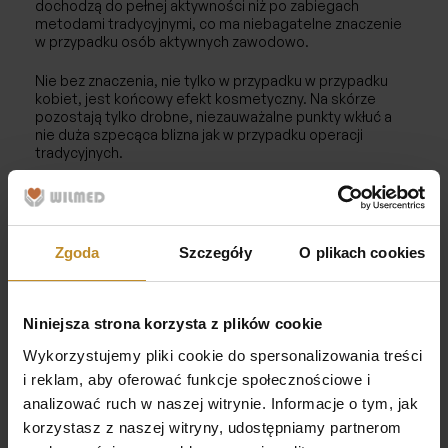
dochodzą do pełnej aktywności niż po zabiegach
metodami tradycyjnymi, co ma niebagatelne znaczenie
w przypadku osób aktywnych zawodowo.
Nie bez znaczenia, nie tylko w przypadku w przypadku
kobiet, jest końcowy efekt kosmetyczny. Na skórze
pozostają tylko drobne, niezauważalne punkty wkłuć a
nie duża szpecąca blizna jak w przypadku operacji
tradycyjnych.
Sprawdź
Powiązane wpisy
Zgoda
Szczegóły
O plikach cookies
Leczenie zespołu cieśni nadgarstka
Ortopedia
Artroskopowe leczenie stawów
Niniejsza strona korzysta z plików cookie
kolanowych, skokowych i barkowych
Wykorzystujemy pliki cookie do spersonalizowania treści
Ortopedia
i reklam, aby oferować funkcje społecznościowe i
Małoinwazyjne operacje kręgosłupa w
analizować ruch w naszej witrynie. Informacje o tym, jak
klinice Wilmed
korzystasz z naszej witryny, udostępniamy partnerom
Ortopedia