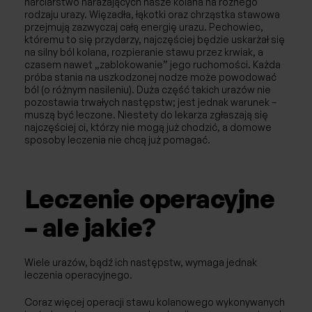
narciarstwo narażających nasze kolana na różnego
Afereza/Apherese
rodzaju urazy. Więzadła, łąkotki oraz chrząstka stawowa
przejmują zazwyczaj całą energię urazu. Pechowiec,
Reumatologia
któremu to się przydarzy, najczęściej będzie uskarżał się
na silny ból kolana, rozpieranie stawu przez krwiak, a
czasem nawet „zablokowanie” jego ruchomości. Każda
Badania
próba stania na uszkodzonej nodze może powodować
ból (o różnym nasileniu). Duża część takich urazów nie
Fizjoterapia
pozostawia trwałych następstw; jest jednak warunek –
muszą być leczone. Niestety do lekarza zgłaszają się
najczęściej ci, którzy nie mogą już chodzić, a domowe
sposoby leczenia nie chcą już pomagać.
Leczenie operacyjne
– ale jakie?
Wiele urazów, bądź ich następstw, wymaga jednak
leczenia operacyjnego.
Coraz więcej operacji stawu kolanowego wykonywanych