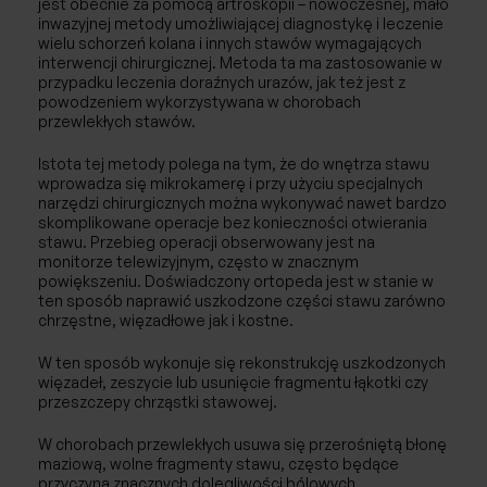
jest obecnie za pomocą artroskopii – nowoczesnej, mało
inwazyjnej metody umożliwiającej diagnostykę i leczenie
wielu schorzeń kolana i innych stawów wymagających
interwencji chirurgicznej. Metoda ta ma zastosowanie w
przypadku leczenia doraźnych urazów, jak też jest z
powodzeniem wykorzystywana w chorobach
przewlekłych stawów.
Istota tej metody polega na tym, że do wnętrza stawu
wprowadza się mikrokamerę i przy użyciu specjalnych
narzędzi chirurgicznych można wykonywać nawet bardzo
skomplikowane operacje bez konieczności otwierania
stawu. Przebieg operacji obserwowany jest na
monitorze telewizyjnym, często w znacznym
powiększeniu. Doświadczony ortopeda jest w stanie w
ten sposób naprawić uszkodzone części stawu zarówno
chrzęstne, więzadłowe jak i kostne.
W ten sposób wykonuje się rekonstrukcję uszkodzonych
więzadeł, zeszycie lub usunięcie fragmentu łąkotki czy
przeszczepy chrząstki stawowej.
W chorobach przewlekłych usuwa się przerośniętą błonę
maziową, wolne fragmenty stawu, często będące
przyczyną znacznych dolegliwości bólowych