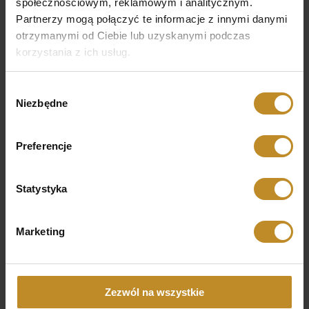
społecznościowym, reklamowym i analitycznym.
Partnerzy mogą połączyć te informacje z innymi danymi
otrzymanymi od Ciebie lub uzyskanymi podczas
Kontakt
korzystania z ich usług.
Umów się na wizytę w Wilmed
Zadzwoń do nas
Wybór
22 651 98 61
Niezbędne
zgody
22 651 98 60
692 407 540
Preferencje
Napisz do nas
przychodnia@wilmed.pl
Statystyka
Przejdź do kontaktu
Marketing
Zezwól na wszystkie
Wyróżnienia