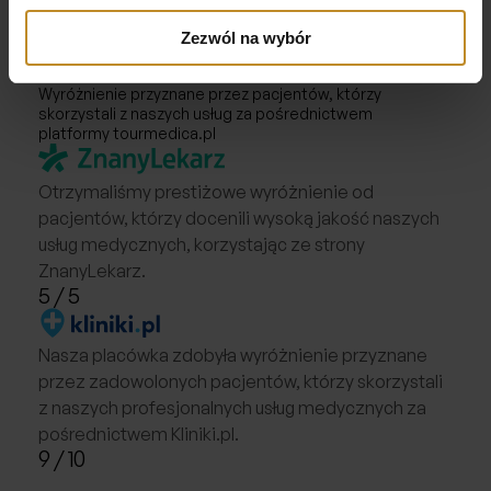
Wyróżnienie dla Najlepszej
Placówki 2019
Zezwól na wybór
Wyróżnienie przyznane przez pacjentów, którzy
skorzystali z naszych usług za pośrednictwem
platformy tourmedica.pl
Otrzymaliśmy prestiżowe wyróżnienie od
pacjentów, którzy docenili wysoką jakość naszych
usług medycznych, korzystając ze strony
ZnanyLekarz.
5
/ 5
Nasza placówka zdobyła wyróżnienie przyznane
przez zadowolonych pacjentów, którzy skorzystali
z naszych profesjonalnych usług medycznych za
pośrednictwem Kliniki.pl.
9
/ 10