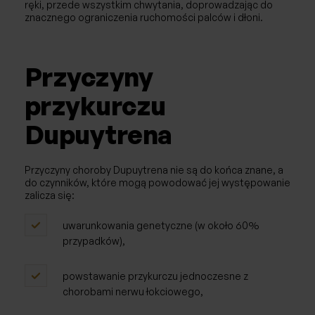
ręki, przede wszystkim chwytania, doprowadzając do
Afereza/Apherese
znacznego ograniczenia ruchomości palców i dłoni.
Reumatologia
Przyczyny
Badania
przykurczu
Fizjoterapia
Dupuytrena
Przyczyny choroby Dupuytrena nie są do końca znane, a
do czynników, które mogą powodować jej występowanie
zalicza się:
uwarunkowania genetyczne (w około 60%
przypadków),
powstawanie przykurczu jednoczesne z
chorobami nerwu łokciowego,