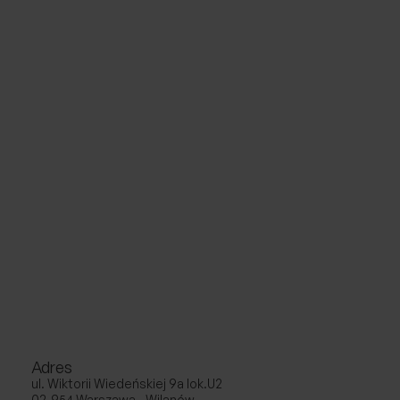
Adres
ul. Wiktorii Wiedeńskiej 9a lok.U2
02-954 Warszawa - Wilanów