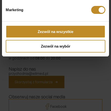
Marketing
Adres
ul. Wiktorii Wiedeńskiej 9a lok.U2
02-954 Warszawa - Wilanów
Inspektor danych osobowych
Zezwól na wszystkie
Katarzyna Mączyńska - MBRK
inspektor@mbrk.pl
Zezwól na wybór
Godziny otwarcia
Od poniedziałku do piątku
w godzinach od
08:00
do
20:00
Napisz do nas
przychodnia@wilmed.pl
Skorzystaj z formularza
Obserwuj nasze social media
Facebook