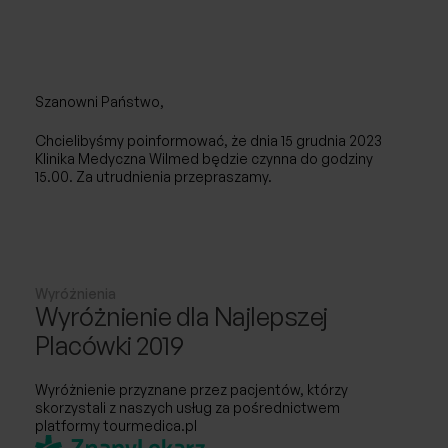
Chirurgia naczyniowa / Flebologia
Laryngologia
Szanowni Państwo,
Neurochirurgia
Chcielibyśmy poinformować, że dnia 15 grudnia 2023
Klinika Medyczna Wilmed będzie czynna do godziny
Ortopedia
15.00. Za utrudnienia przepraszamy.
Urologia
Ginekologia
Wyróżnienia
Wyróżnienie dla Najlepszej
Ginekologia estetyczna
Placówki 2019
Choroby piersi
Wyróżnienie przyznane przez pacjentów, którzy
skorzystali z naszych usług za pośrednictwem
USG
platformy tourmedica.pl