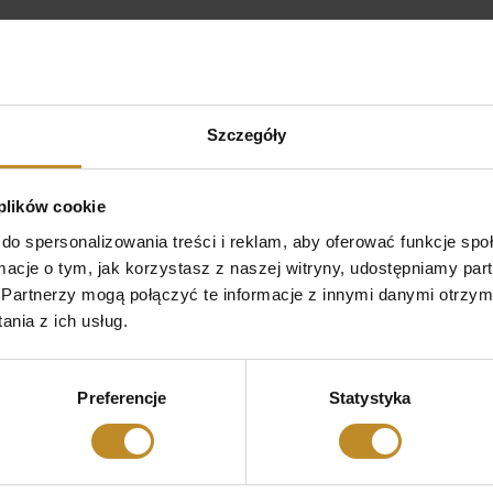
Jednoczasowe operacje kilku
przepuklin
Przepukliny nie da się leczyć farmakologicznie. Same też
nie znikną, więc jedyną skuteczną metodą ich leczenia
Szczegóły
jest zabieg operacyjny – klasyczny lub…
Czytaj więcej
 plików cookie
do spersonalizowania treści i reklam, aby oferować funkcje sp
ormacje o tym, jak korzystasz z naszej witryny, udostępniamy p
Partnerzy mogą połączyć te informacje z innymi danymi otrzym
nia z ich usług.
Preferencje
Statystyka