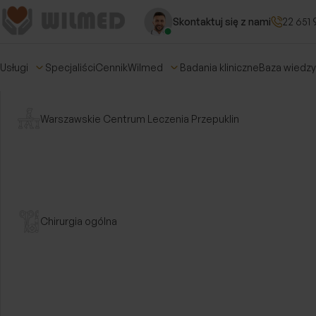
Skontaktuj się z nami
22 651 
Usługi
Specjaliści
Cennik
Wilmed
Badania kliniczne
Baza wiedzy
Warszawskie Centrum Leczenia Przepuklin
Chirurgia ogólna
Strona główna
/
Chirurgia ogólna
Chirurgia ogólna