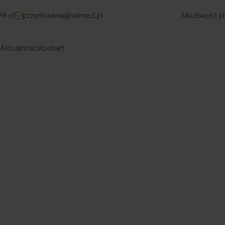
98 61
przychodnia@wilmed.pl
Możliwość pł
Aktualności
Kontakt