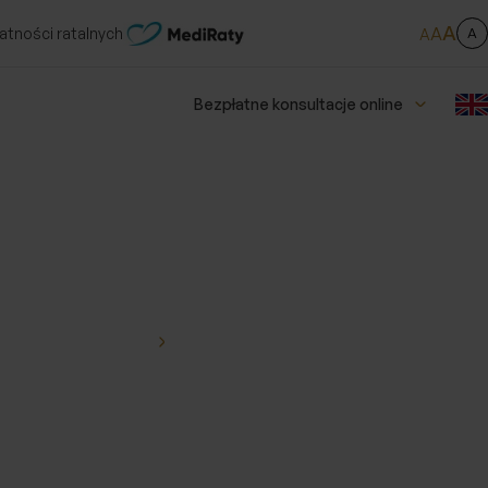
A
A
atności ratalnych
A
A
Bezpłatne konsultacje online
Laparoskopowe
operacje pęcherzyka
żółciowego
Usuwanie ginekomastii
Operacje przepuklin
Estetyczne usuwanie
zmian skórnych