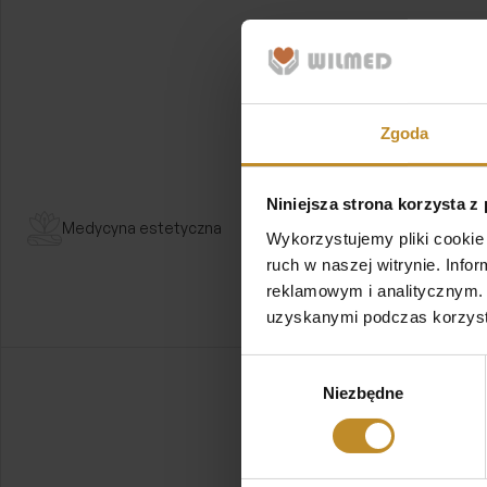
Estetyczne usuwanie zmian
skórnych – kiedy warto rozważyć
zabieg?
Zgoda
Estetyczne usuwanie zmian skórnych to zabieg mający
na celu pozbycie się niepożądanej zmiany w taki sposób,
Czytaj więcej
aby jednocześnie zadbać o efekt gojenia…
Niniejsza strona korzysta z
Medycyna estetyczna
Wykorzystujemy pliki cookie 
ruch w naszej witrynie. Inf
reklamowym i analitycznym. 
uzyskanymi podczas korzysta
Wybór
Niezbędne
zgody