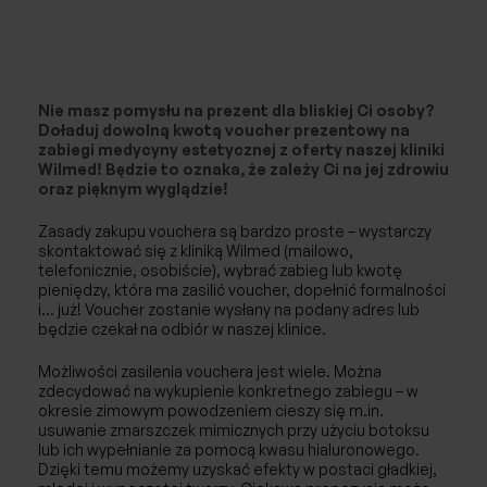
Chirurgia naczyniowa / Flebologia
Laryngologia
Nie masz pomysłu na prezent dla bliskiej Ci osoby?
Doładuj dowolną kwotą voucher prezentowy na
Neurochirurgia
zabiegi medycyny estetycznej z oferty naszej kliniki
Wilmed! Będzie to oznaka, że zależy Ci na jej zdrowiu
oraz pięknym wyglądzie!
Ortopedia
Zasady zakupu vouchera są bardzo proste – wystarczy
Urologia
skontaktować się z kliniką Wilmed (mailowo,
telefonicznie, osobiście), wybrać zabieg lub kwotę
pieniędzy, która ma zasilić voucher, dopełnić formalności
Ginekologia
i… już! Voucher zostanie wysłany na podany adres lub
będzie czekał na odbiór w naszej klinice.
Ginekologia estetyczna
Możliwości zasilenia vouchera jest wiele. Można
zdecydować na wykupienie konkretnego zabiegu – w
Choroby piersi
okresie zimowym powodzeniem cieszy się m.in.
usuwanie zmarszczek mimicznych przy użyciu botoksu
USG
lub ich wypełnianie za pomocą kwasu hialuronowego.
Dzięki temu możemy uzyskać efekty w postaci gładkiej,