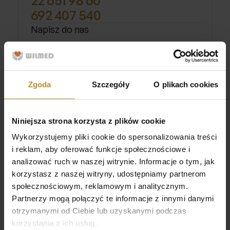
22 651 98 60
692 407 540
Napisz do nas
przychodnia@wilmed.pl
Przejdź do kontaktu
Zgoda
Szczegóły
O plikach cookies
Niniejsza strona korzysta z plików cookie
Wyróżnienia
Wykorzystujemy pliki cookie do spersonalizowania treści
Wyróżnienie dla Najlepszej
i reklam, aby oferować funkcje społecznościowe i
Placówki 2019
analizować ruch w naszej witrynie. Informacje o tym, jak
korzystasz z naszej witryny, udostępniamy partnerom
Wyróżnienie przyznane przez pacjentów, którzy
społecznościowym, reklamowym i analitycznym.
skorzystali z naszych usług za pośrednictwem
Partnerzy mogą połączyć te informacje z innymi danymi
platformy tourmedica.pl
otrzymanymi od Ciebie lub uzyskanymi podczas
korzystania z ich usług.
Otrzymaliśmy prestiżowe wyróżnienie od