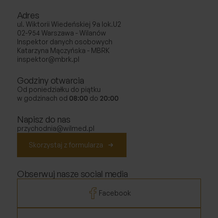
Adres
ul. Wiktorii Wiedeńskiej 9a lok.U2
02-954 Warszawa - Wilanów
Inspektor danych osobowych
Katarzyna Mączyńska - MBRK
inspektor@mbrk.pl
Godziny otwarcia
Od poniedziałku do piątku
w godzinach od
08:00
do
20:00
Napisz do nas
przychodnia@wilmed.pl
Skorzystaj z formularza
Obserwuj nasze social media
Facebook