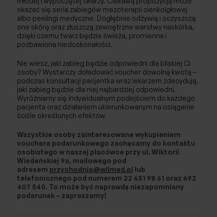
młodej i wypoczętej twarzy. Ciekawą propozycją może
Afereza/Apherese
okazać się seria zabiegów mezoterapii cienkoigłowej
albo peelingi medyczne. Dogłębnie odżywią i oczyszczą
Reumatologia
one skórę oraz złuszczą zewnętrzne warstwy naskórka,
dzięki czemu twarz będzie świeża, promienna i
pozbawiona niedoskonałości.
Badania
Nie wiesz, jaki zabieg będzie odpowiedni dla bliskiej Ci
Fizjoterapia
osoby? Wystarczy doładować voucher dowolną kwotą –
podczas konsultacji pacjentka wraz lekarzem zdecydują,
jaki zabieg będzie dla niej najbardziej odpowiedni.
Wyróżniamy się indywidualnym podejściem do każdego
pacjenta oraz działaniem ukierunkowanym na osiąganie
ściśle określonych efektów.
Wszystkie osoby zainteresowane wykupieniem
vouchera podarunkowego zachęcamy do kontaktu
osobistego w naszej placówce przy ul. Wiktorii
Wiedeńskiej 9a, mailowego pod
adresem
przychodnia@wilmed.pl
lub
telefonicznego pod numerem 22 651 98 61 oraz 692
407 540. To może być naprawdę niezapomniany
podarunek – zapraszamy!