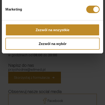
Marketing
Adres
ul. Wiktorii Wiedeńskiej 9a lok.U2
02-954 Warszawa - Wilanów
Inspektor danych osobowych
Zezwól na wszystkie
Katarzyna Mączyńska - MBRK
inspektor@mbrk.pl
Zezwól na wybór
Godziny otwarcia
Od poniedziałku do piątku
w godzinach od
08:00
do
20:00
Napisz do nas
przychodnia@wilmed.pl
Skorzystaj z formularza
Obserwuj nasze social media
Facebook