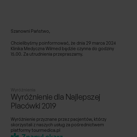
Chirurgia naczyniowa / Flebologia
Laryngologia
Szanowni Państwo,
Neurochirurgia
Chcielibyśmy poinformować, że dnia 29 marca 2024
Klinika Medyczna Wilmed będzie czynna do godziny
Ortopedia
15.00. Za utrudnienia przepraszamy.
Urologia
Ginekologia
Wyróżnienia
Wyróżnienie dla Najlepszej
Ginekologia estetyczna
Placówki 2019
Choroby piersi
Wyróżnienie przyznane przez pacjentów, którzy
skorzystali z naszych usług za pośrednictwem
USG
platformy tourmedica.pl