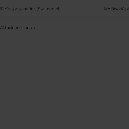
98 61
przychodnia@wilmed.pl
Możliwość pł
Aktualności
Kontakt
stami
jalistami
agrania z