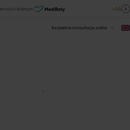
A
A
atności ratalnych
A
A
Bezpłatne konsultacje online
Laparoskopowe
operacje pęcherzyka
żółciowego
Usuwanie ginekomastii
Operacje przepuklin
Estetyczne usuwanie
zmian skórnych