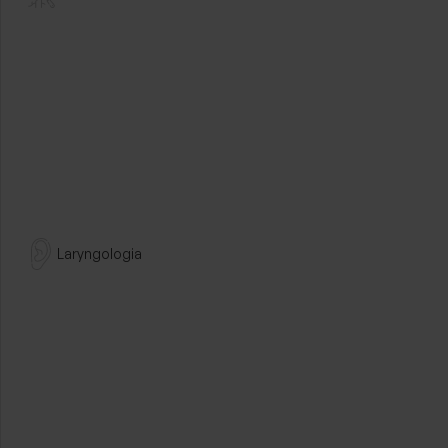
Laryngologia
Adres
Godzin
ul. Wiktorii Wiedeńskiej 9a lok.U2
Od poni
02-954 Warszawa - Wilanów
w godzi
Inspektor danych osobowych
Katarzyna Mączyńska - MBRK
inspektor@mbrk.pl