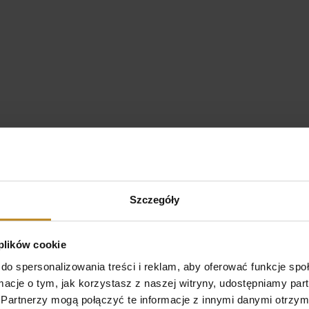
Otrzymaliśmy presti
wyróżnienie od pacje
docenili wysoką jako
usług medycznych, ko
strony ZnanyLekarz.
5
/ 5
Szczegóły
 plików cookie
do spersonalizowania treści i reklam, aby oferować funkcje sp
ormacje o tym, jak korzystasz z naszej witryny, udostępniamy p
Partnerzy mogą połączyć te informacje z innymi danymi otrzym