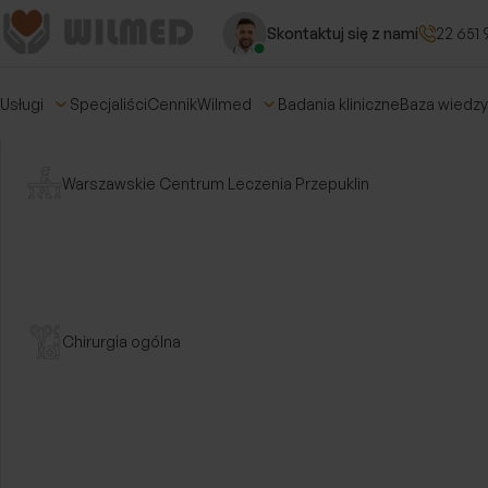
Skontaktuj się z nami
22 651 
Usługi
Specjaliści
Cennik
Wilmed
Badania kliniczne
Baza wiedzy
Warszawskie Centrum Leczenia Przepuklin
Strona główna
/
Aktualności
/
Spotkania ze specjali
Kliniki Wilmed – nagrania z webinarów
Spotkania ze spec
Chirurgia ogólna
Kliniki Wilmed – n
webinarów