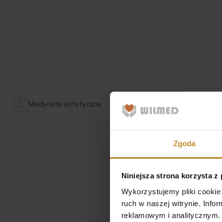
Wyróżnienia
Wyróżnienie dla Najlepszej
Placówki 2019
Wyróżnienie przyznane przez pacjentów, którzy
Medycyna estetyczna
skorzystali z naszych usług za pośrednictwem
platformy tourmedica.pl
Zgoda
Niniejsza strona korzysta z
Wykorzystujemy pliki cookie 
ruch w naszej witrynie. Inf
reklamowym i analitycznym. 