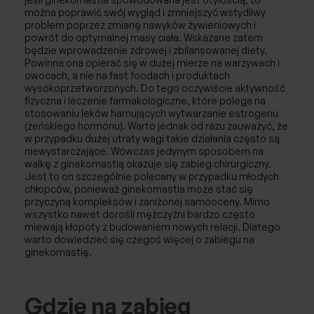
można poprawić swój wygląd i zmniejszyć wstydliwy
problem poprzez zmianę nawyków żywieniowych i
powrót do optymalnej masy ciała. Wskazane zatem
będzie wprowadzenie zdrowej i zbilansowanej diety.
Powinna ona opierać się w dużej mierze na warzywach i
owocach, a nie na fast foodach i produktach
wysokoprzetworzonych. Do tego oczywiście aktywność
fizyczna i leczenie farmakologiczne, które polega na
stosowaniu leków hamujących wytwarzanie estrogenu
(żeńskiego hormonu). Warto jednak od razu zauważyć, że
w przypadku dużej utraty wagi takie działania często są
niewystarczające. Wówczas jedynym sposobem na
walkę z ginekomastią okazuje się zabieg chirurgiczny.
Jest to on szczególnie polecany w przypadku młodych
chłopców, ponieważ ginekomastia może stać się
przyczyną kompleksów i zaniżonej samooceny. Mimo
wszystko nawet dorośli mężczyźni bardzo często
miewają kłopoty z budowaniem nowych relacji. Dlatego
warto dowiedzieć się czegoś więcej o zabiegu na
ginekomastię.
Gdzie na zabieg