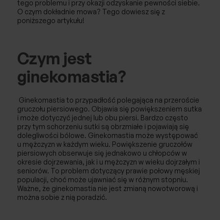
tego problemu i przy okazji odzyskanie pewności siebie.
Afereza/Apherese
O czym dokładnie mowa? Tego dowiesz się z
poniższego artykułu!
Reumatologia
Badania
Czym jest
ginekomastia?
Fizjoterapia
Ginekomastia to przypadłość polegająca na przeroście
gruczołu piersiowego. Objawia się powiększeniem sutka
i może dotyczyć jednej lub obu piersi. Bardzo często
przy tym schorzeniu sutki są obrzmiałe i pojawiają się
dolegliwości bólowe. Ginekomastia może występować
u mężczyzn w każdym wieku. Powiększenie gruczołów
piersiowych obserwuje się jednakowo u chłopców w
okresie dojrzewania, jak i u mężczyzn w wieku dojrzałym i
seniorów. To problem dotyczący prawie połowy męskiej
populacji, choć może ujawniać się w różnym stopniu.
Ważne, że ginekomastia nie jest zmianą nowotworową i
można sobie z nią poradzić.