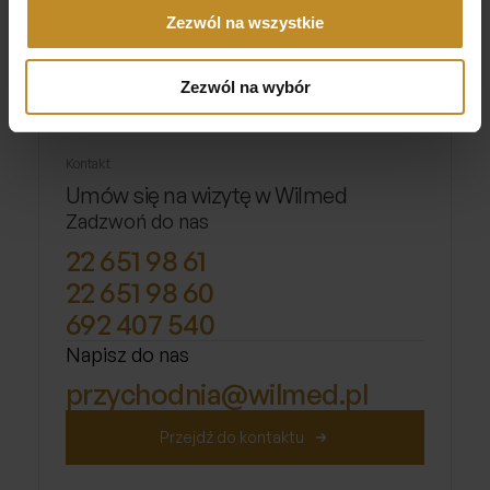
estetycznej
Zezwól na wszystkie
Chirurgia plastyczna
Ginekomastia – to można leczyć!
Zezwól na wybór
Chirurgia plastyczna
Kontakt
Umów się na wizytę w Wilmed
Zadzwoń do nas
22 651 98 61
22 651 98 60
692 407 540
Napisz do nas
przychodnia@wilmed.pl
Przejdź do kontaktu