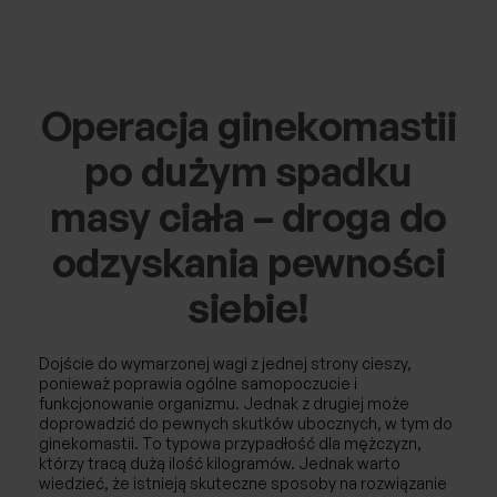
Chirurgia naczyniowa / Flebologia
Laryngologia
Operacja ginekomastii
Neurochirurgia
po dużym spadku
Ortopedia
masy ciała – droga do
odzyskania pewności
Urologia
siebie!
Ginekologia
Ginekologia estetyczna
Dojście do wymarzonej wagi z jednej strony cieszy,
ponieważ poprawia ogólne samopoczucie i
Choroby piersi
funkcjonowanie organizmu. Jednak z drugiej może
doprowadzić do pewnych skutków ubocznych, w tym do
ginekomastii. To typowa przypadłość dla mężczyzn,
USG
którzy tracą dużą ilość kilogramów. Jednak warto
wiedzieć, że istnieją skuteczne sposoby na rozwiązanie