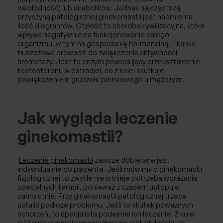
niepłodność) lub anabolików. Jednak najczęstszą
przyczyną patologicznej ginekomastii jest nadmierna
ilość kilogramów. Otyłość to choroba cywilizacyjna, która
wpływa negatywnie na funkcjonowanie całego
organizmu, w tym na gospodarkę hormonalną. Tkanka
tłuszczowa prowadzi do zwiększenia aktywności
aromatazy. Jest to enzym powodujący przekształcenie
testosteronu w estradiol, co z kolei skutkuje
powiększeniem gruczołu piersiowego u mężczyzn.
Jak wygląda leczenie
ginekomastii?
Leczenie ginekomastii
zawsze dobierane jest
indywidualnie do pacjenta. Jeśli mówimy o ginekomastii
fizjologicznej to zwykle nie istnieje potrzeba wdrażania
specjalnych terapii, ponieważ z czasem ustępuje
samoistnie. Przy ginekomastii patologicznej trzeba
ustalić podłoże problemu. Jeśli to skutek poważnych
schorzeń, to specjalista podejmie ich leczenie. Z kolei
jeśli ginekomastia spowodowana jest otyłością, to