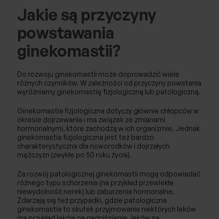
Jakie są przyczyny
powstawania
ginekomastii?
Do rozwoju ginekomastii może doprowadzić wiele
różnych czynników. W zależności od przyczyny powstania
wyróżniamy ginekomastię fizjologiczną lub patologiczną.
Ginekomastia fizjologiczna dotyczy głównie chłopców w
okresie dojrzewania i ma związek ze zmianami
hormonalnymi, które zachodzą w ich organizmie. Jednak
ginekomastia fizjologiczna jest też bardzo
charakterystyczna dla noworodków i dojrzałych
mężczyzn (zwykłe po 50 roku życia).
Za rozwój patologicznej ginekomastii mogą odpowiadać
różnego typu schorzenia (na przykład przewlekła
niewydolność nerek) lub zaburzenia hormonalne.
Zdarzają się też przypadki, gdzie patologiczna
ginekomastia to skutek przyjmowania niektórych leków
(na przykład leków na nadciśnienie, leków na