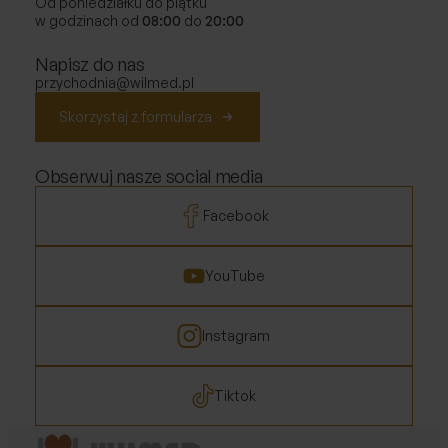
Od poniedziałku do piątku
w godzinach od
08:00
do
20:00
Napisz do nas
przychodnia@wilmed.pl
Skorzystaj z formularza
Obserwuj nasze social media
Facebook
YouTube
Instagram
Tiktok